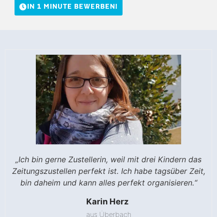
IN 1 MINUTE BEWERBEN!
„Ich bin gerne Zusteller, weil es mir Spaß macht und
Frau Paula Burger stellt gerne Zeitungen zu, weil ihr
„Ich bin gerne Zustellerin, weil mit drei Kindern das
ich mit dem Hund gleich Gassi gehen kann. Ich bin an
Zeitungszustellen perfekt ist. Ich habe tagsüber Zeit,
die Bewegung an der frischen Luft gefällt, sie fit
bleiben möchte und täglich ihre Sporteinheit hat.
bin daheim und kann alles perfekt organisieren.“
der frischen Luft und genieße die Bewegung.“
Peter Friesenegger
Paula Burger
Karin Herz
aus Überbach
aus Altusried
aus Altusried