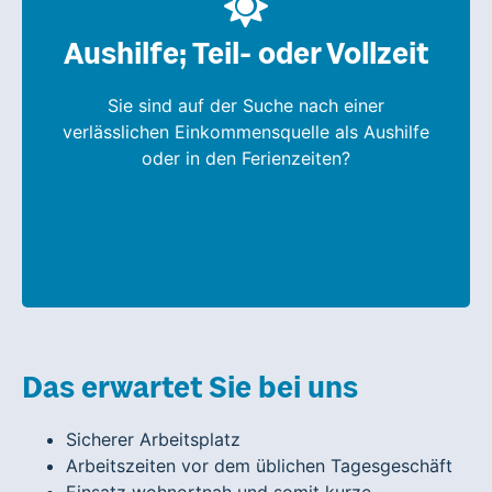
Wir suchen Sie, für die Zustellung von
verschiedenen Produkten in Ihrer Region, in
Aushilfe; Teil- oder Vollzeit
Teil- oder Vollzeit. Egal zu welcher Zeit, in
welcher Form Sie arbeiten wollen, wir haben
Sie sind auf der Suche nach einer
die perfekte Stelle für Sie.
verlässlichen Einkommensquelle als Aushilfe
oder in den Ferienzeiten?
Informieren Sie sich hier über unsere
verschiedenen Jobangebote und schreiben
uns bei Interesse, wir freuen uns auf Sie.
Das erwartet Sie bei uns
Sicherer Arbeitsplatz
Arbeitszeiten vor dem üblichen Tagesgeschäft