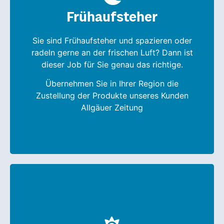
Anforderungen
Frühaufsteher
Wichtig sind Zuverlässigkeit und ein gewisses
Maß an körperlicher Belastbarkeit. Zudem
Sie sind Frühaufsteher und spazieren oder
sollten Sie das 18. Lebensjahr bereits erreicht
radeln gerne an der frischen Luft? Dann ist
haben, da die Zustellung von Montag bis
dieser Job für Sie genau das richtige.
Samstag vor 06:00 Uhr erfolgt.
Übernehmen Sie in Ihrer Region die
Weiterhin sind gute Ortskenntnisse von
Zustellung der Produkte unseres Kunden
Vorteil, aber nicht Voraussetzung, schließlich
Allgäuer Zeitung
erhalten Sie eine fundierte Einarbeitung.
Anforderungen